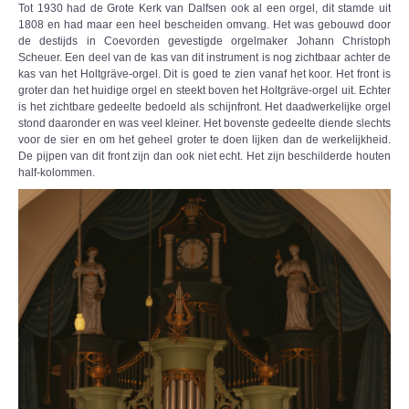
Tot 1930 had de Grote Kerk van Dalfsen ook al een orgel, dit stamde uit
1808 en had maar een heel bescheiden omvang. Het was gebouwd door
de destijds in Coevorden gevestigde orgelmaker Johann Christoph
Scheuer. Een deel van de kas van dit instrument is nog zichtbaar achter de
kas van het Holtgräve-orgel. Dit is goed te zien vanaf het koor. Het front is
groter dan het huidige orgel en steekt boven het Holtgräve-orgel uit. Echter
is het zichtbare gedeelte bedoeld als schijnfront. Het daadwerkelijke orgel
stond daaronder en was veel kleiner. Het bovenste gedeelte diende slechts
voor de sier en om het geheel groter te doen lijken dan de werkelijkheid.
De pijpen van dit front zijn dan ook niet echt. Het zijn beschilderde houten
half-kolommen.