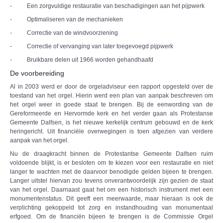
- Een zorgvuldige restauratie van beschadigingen aan het pijpwerk
- Optimaliseren van de mechanieken
- Correctie van de windvoorziening
- Correctie of vervanging van later toegevoegd pijpwerk
- Bruikbare delen uit 1966 worden gehandhaafd
De voorbereiding
Al in 2003 werd er door de orgeladviseur een rapport opgesteld over de
toestand van het orgel. Hierin werd een plan van aanpak beschreven om
het orgel weer in goede staat te brengen. Bij de eenwording van de
Gereformeerde en Hervormde kerk en het verder gaan als Protestanse
Gemeente Dalfsen, is het nieuwe kerkelijk centrum gebouwd en de kerk
heringericht. Uit financiële overwegingen is toen afgezien van verdere
aanpak van het orgel.
Nu de draagkracht binnen de Protestantse Gemeente Dalfsen ruim
voldoende blijkt, is er besloten om te kiezen voor een restauratie en niet
langer te wachten met de daarvoor benodigde gelden bijeen te brengen.
Langer uitstel hiervan zou tevens onverantwoordelijk zijn gezien de staat
van het orgel. Daarnaast gaat het om een historisch instrument met een
monumentenstatus. Dit geeft een meerwaarde, maar hieraan is ook de
verplichting gekoppeld tot zorg en instandhouding van monumentaal
erfgoed. Om de financiën bijeen te brengen is de Commissie Orgel