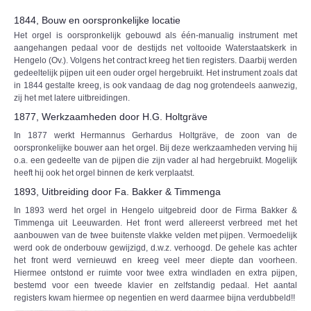
1844, Bouw en oorspronkelijke locatie
Het orgel is oorspronkelijk gebouwd als één-manualig instrument met
aangehangen pedaal voor de destijds net voltooide Waterstaatskerk in
Hengelo (Ov.). Volgens het contract kreeg het tien registers. Daarbij werden
gedeeltelijk pijpen uit een ouder orgel hergebruikt. Het instrument zoals dat
in 1844 gestalte kreeg, is ook vandaag de dag nog grotendeels aanwezig,
zij het met latere uitbreidingen.
1877, Werkzaamheden door H.G. Holtgräve
In 1877 werkt Hermannus Gerhardus Holtgräve, de zoon van de
oorspronkelijke bouwer aan het orgel. Bij deze werkzaamheden verving hij
o.a. een gedeelte van de pijpen die zijn vader al had hergebruikt. Mogelijk
heeft hij ook het orgel binnen de kerk verplaatst.
1893, Uitbreiding door Fa. Bakker & Timmenga
In 1893 werd het orgel in Hengelo uitgebreid door de Firma Bakker &
Timmenga uit Leeuwarden. Het front werd allereerst verbreed met het
aanbouwen van de twee buitenste vlakke velden met pijpen. Vermoedelijk
werd ook de onderbouw gewijzigd, d.w.z. verhoogd. De gehele kas achter
het front werd vernieuwd en kreeg veel meer diepte dan voorheen.
Hiermee ontstond er ruimte voor twee extra windladen en extra pijpen,
bestemd voor een tweede klavier en zelfstandig pedaal. Het aantal
registers kwam hiermee op negentien en werd daarmee bijna verdubbeld!!