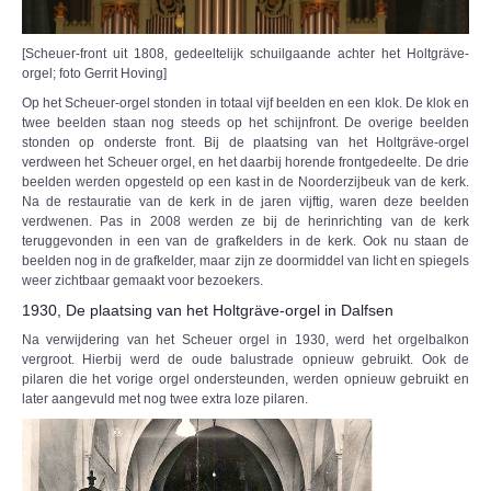
[Scheuer-front uit 1808, gedeeltelijk schuilgaande achter het Holtgräve-
orgel; foto Gerrit Hoving]
Op het Scheuer-orgel stonden in totaal vijf beelden en een klok. De klok en
twee beelden staan nog steeds op het schijnfront. De overige beelden
stonden op onderste front. Bij de plaatsing van het Holtgräve-orgel
verdween het Scheuer orgel, en het daarbij horende frontgedeelte. De drie
beelden werden opgesteld op een kast in de Noorderzijbeuk van de kerk.
Na de restauratie van de kerk in de jaren vijftig, waren deze beelden
verdwenen. Pas in 2008 werden ze bij de herinrichting van de kerk
teruggevonden in een van de grafkelders in de kerk. Ook nu staan de
beelden nog in de grafkelder, maar zijn ze doormiddel van licht en spiegels
weer zichtbaar gemaakt voor bezoekers.
1930, De plaatsing van het Holtgräve-orgel in Dalfsen
Na verwijdering van het Scheuer orgel in 1930, werd het orgelbalkon
vergroot. Hierbij werd de oude balustrade opnieuw gebruikt. Ook de
pilaren die het vorige orgel ondersteunden, werden opnieuw gebruikt en
later aangevuld met nog twee extra loze pilaren.