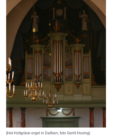
[Het Holtgräve-orgel in Dalfsen; foto Gerrit Hoving]